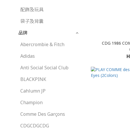
配飾及玩具
袋子及背囊
品牌
CDG 1986 CO
Abercrombie & Fitch
Adidas
H
Anti Social Social Club
BLACKPINK
Cahlumn JP
Champion
Comme Des Garçons
CDGCDGCDG