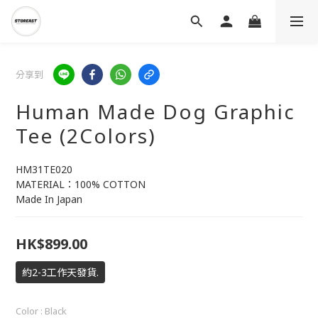
分享到
Human Made Dog Graphic
Tee (2Colors)
HM31TE020
MATERIAL：100% COTTON
Made In Japan
HK$899.00
約2-3工作天發貨.
Color
: Black