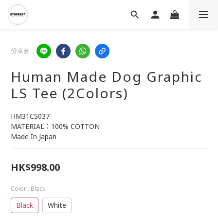
分享到
Human Made Dog Graphic
LS Tee (2Colors)
HM31CS037
MATERIAL：100% COTTON
Made In Japan
HK$998.00
Color
: Black
Black
White