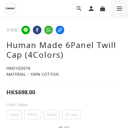
分享到
Human Made 6Panel Twill
Cap (4Colors)
HM31GD018
MATERIAL：100% COTTON
HK$698.00
Color:
: Navy
Navy
White
Black
Brown