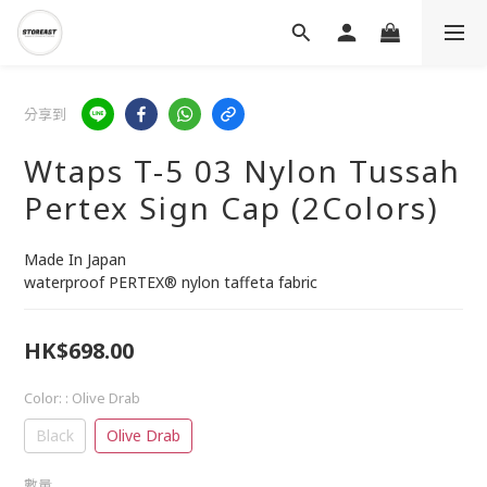
分享到
Wtaps T-5 03 Nylon Tussah
Pertex Sign Cap (2Colors)
Made In Japan
waterproof PERTEX® nylon taffeta fabric
HK$698.00
Color:
: Olive Drab
Black
Olive Drab
數量