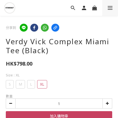
分享到
Verdy Vick Complex Miami
Tee (Black)
HK$798.00
Size:
: XL
S
M
L
XL
數量
加入購物車