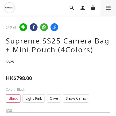
分享到
Supreme SS25 Camera Bag
+ Mini Pouch (4Colors)
SS25
HK$798.00
Color:
: Black
Black
Light Pink
Olive
Snow Camo
數量