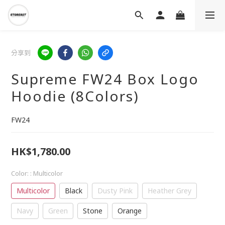
分享到
Supreme FW24 Box Logo
Hoodie (8Colors)
FW24
HK$1,780.00
Color:
: Multicolor
Multicolor
Black
Dusty Pink
Heather Grey
Navy
Green
Stone
Orange