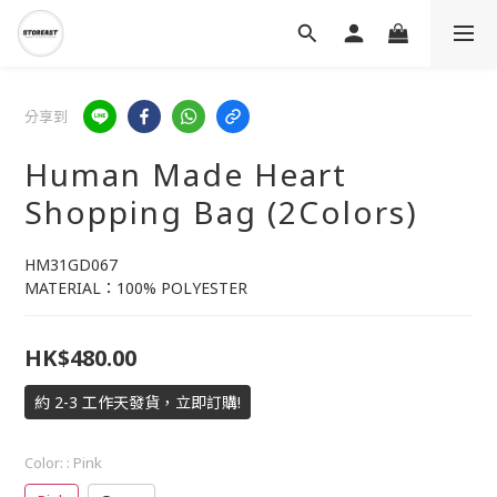
分享到
Human Made Heart
Shopping Bag (2Colors)
HM31GD067
MATERIAL：100% POLYESTER
HK$480.00
約 2-3 工作天發貨，立即訂購!
Color:
: Pink