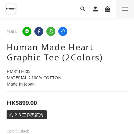
分享到
Human Made Heart
Graphic Tee (2Colors)
HM31TE005
MATERIAL：100% COTTON
Made In Japan
HK$899.00
約 2-3 工作天發貨.
Color:
: Black