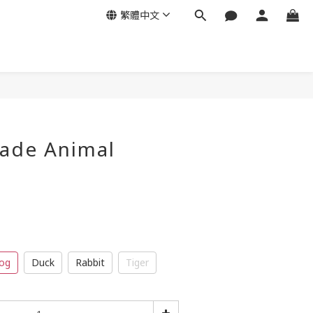
繁體中文
ade Animal
dog
Duck
Rabbit
Tiger