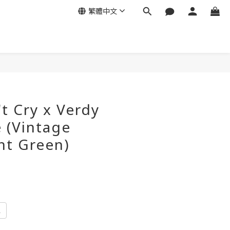
繁體中文
't Cry x Verdy
 (Vintage
ht Green)
L